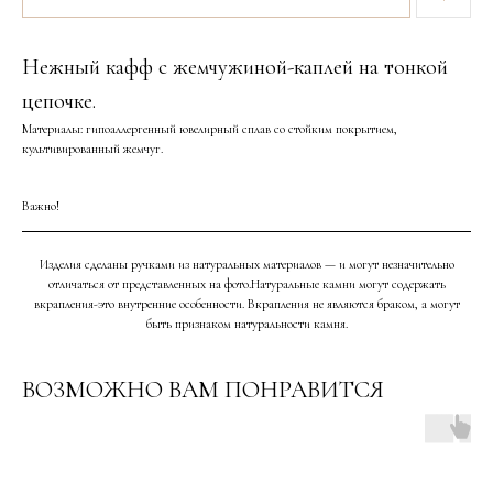
Нежный кафф с жемчужиной-каплей на тонкой
цепочке.
Материалы: гипоаллергенный ювелирный сплав со стойким покрытием,
культивированный жемчуг.
Важно!
Изделия сделаны ручками из натуральных материалов — и могут незначительно
отличаться от представленных на фото.Натуральные камни могут содержать
вкрапления-это внутренние особенности. Вкрапления не являются браком, а могут
быть признаком натуральности камня.
ВОЗМОЖНО ВАМ ПОНРАВИТСЯ