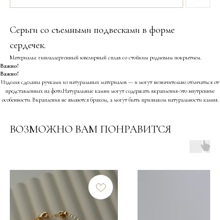
Серьги со съемными подвесками в форме
сердечек.
Материалы: гипоаллергенный ювелирный сплав со стойким родиевым покрытием.
Важно!
Важно!
Изделия сделаны ручками из натуральных материалов — и могут незначительно отличаться от
представленных на фото.Натуральные камни могут содержать вкрапления-это внутренние
особенности. Вкрапления не являются браком, а могут быть признаком натуральности камня.
ВОЗМОЖНО ВАМ ПОНРАВИТСЯ