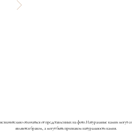
незначительно отличаться от представленных на фото.Натуральные камни могут с
являются браком, а могут быть признаком натуральности камня.