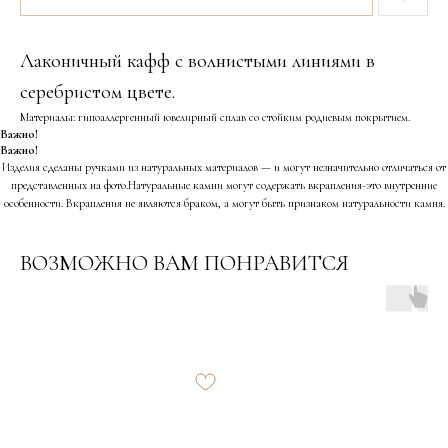
Лаконичный кафф с волнистыми линиями в
серебристом цвете.
Материалы: гипоаллергенный ювелирный сплав со стойким родиевым покрытием.
Важно!
Важно!
Изделия сделаны ручками из натуральных материалов — и могут незначительно отличаться от
представленных на фото.Натуральные камни могут содержать вкрапления-это внутренние
особенности. Вкрапления не являются браком, а могут быть признаком натуральности камня.
ВОЗМОЖНО ВАМ ПОНРАВИТСЯ