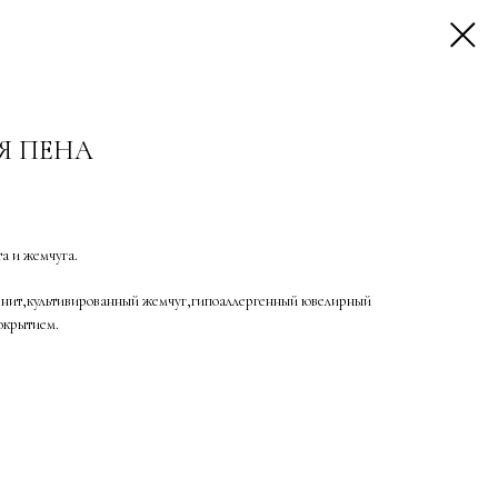
Я ПЕНА
та и жемчуга.
енит,культивированный жемчуг,гипоаллергенный ювелирный
покрытием.