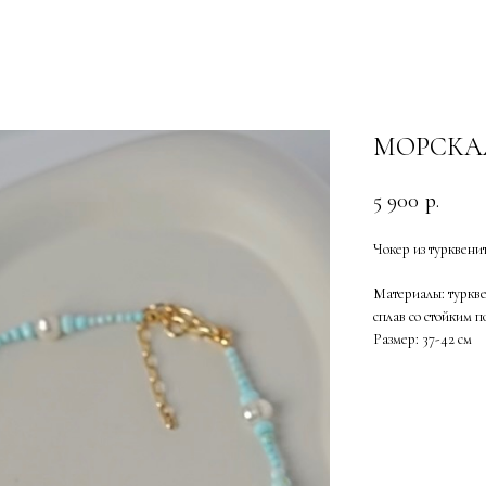
МОРСКА
5 900
р.
Чокер из турквени
Материалы: туркв
сплав со стойким 
Размер: 37-42 см